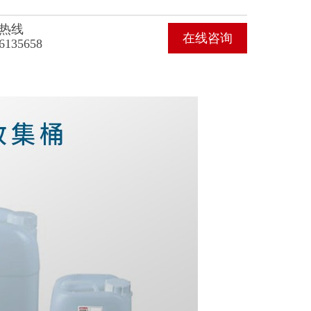
热线
在线咨询
6135658