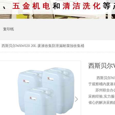
复印纸
>
西斯贝尔WAW020 20L 废液收集防泄漏耐腐蚀收集桶
西斯贝尔WAW0
于观察桶内废
苏州联合办公是
采购经验,实力服
省心的解决采购