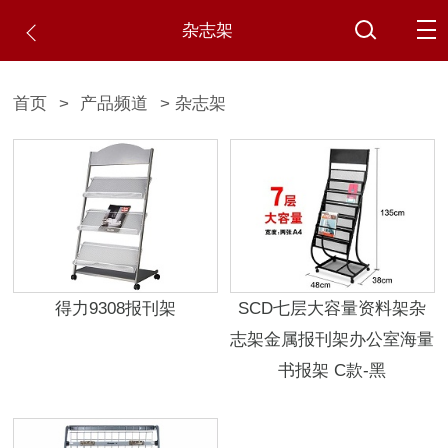
杂志架
首页
>
产品频道
> 杂志架
得力9308报刊架
SCD七层大容量资料架杂
志架金属报刊架办公室海量
书报架 C款-黑