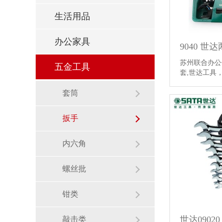
生活用品
办公家具
9040 世
苏州联合办公供
五金工具
套,世达工具
套筒
扳手
内六角
螺丝批
钳类
世达0902
敲击类