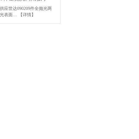
应世达090209件全抛光两
抛光表面…
【详情】