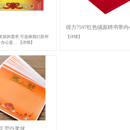
得力7597红色绒面聘书带内
K奖状的需求,可选择我们苏州
【详情】
合办公是…
【详情】
型 空白奖状