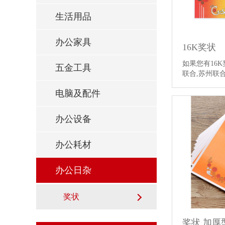
生活用品
办公家具
16K奖状
如果您有16
五金工具
联合,苏州联
电脑及配件
办公设备
办公耗材
办公日杂
奖状
奖状 加厚