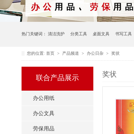
热门关键词：
清洁洗护
分类工具
桌面文具
书写工具
您的位置:
首页
>
产品频道
>
办公日杂
>
奖状
奖状
联合产品展示
办公用纸
办公文具
劳保用品