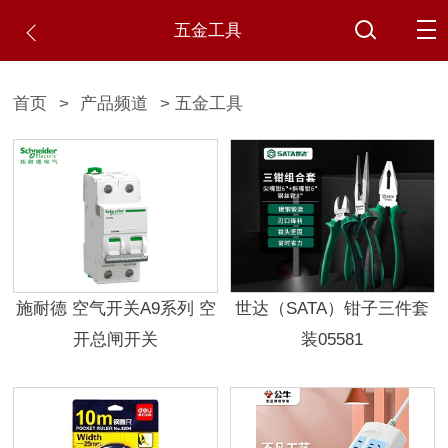
五金工具
首页
>
产品频道
> 五金工具
施耐德 空气开关A9系列 空
世达（SATA）钳子三件套
开总闸开关
装05581