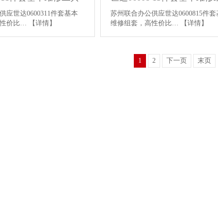
应世达0600311件套基本
苏州联合办公供应世达0600815件
高性价比…
【详情】
维修组套，高性价比…
【详情】
1
2
下一页
末页