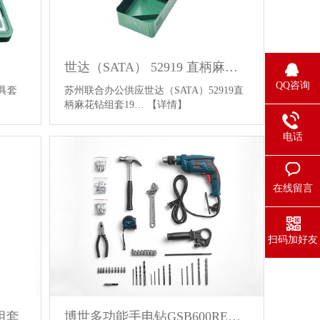
世达（SATA） 52919 直柄麻花钻组套 19件 高速钢
QQ咨询
工具套
苏州联合办公供应世达（SATA）52919直
柄麻花钻组套19…
【详情】
电话
在线留言
扫码加好友
组套
博世多功能手电钻GSB600RE套装