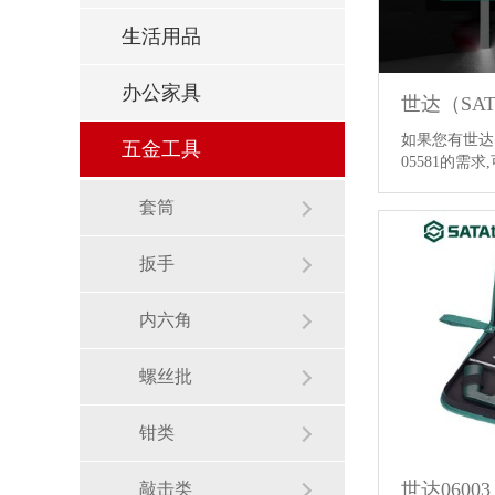
生活用品
办公家具
如果您有世达
五金工具
05581的需
套筒
扳手
内六角
螺丝批
钳类
世达0600
敲击类