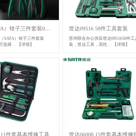
世达（SATA）钳子三件套装05581
世达09516 58件工具套装
（SATA）钳子三件套装
苏州联合办公供应世达0951658件
求,可选择…
【详情】
装，世达工具，高性…
【详情】
3 11件套基本维修工具
世达06008 15件套基本维修