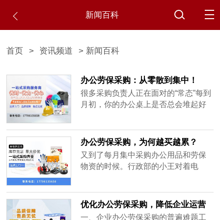
新闻百科
首页
>
资讯频道
> 新闻百科
办公劳保采购：从零散到集中！
很多采购负责人正在面对的“常态”每到
月初，你的办公桌上是否总会堆起好
几张采购申请单？生产车间需要补充
安全鞋和防尘口罩，行政部门报上来
复印纸和硒鼓的缺货清单，保洁主管
办公劳保采购，为何越买越累？
又催着要仓库的工业清洁剂和垃圾
又到了每月集中采购办公用品和劳保
袋。你的同事们很负责，分别从三
物资的时候。行政部的小王对着电
家、五家甚至更多的平台下单，你则
脑，打开三个供应商的报价单，逐一
要在不同供应商之间比价、对账、处
核对同款中性笔、不同品牌的防尘口
理到货......
罩、几种规格的擦手纸——价格差几
优化办公劳保采购，降低企业运营
毛钱，但加起来就是一笔不小的数
成本
一、企业办公劳保采购的普遍难题工