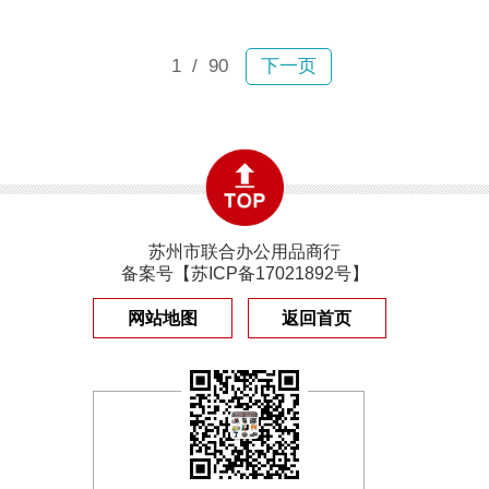
采购人......
材、清洁洗化、五金机电等配套物资
需求量大、采购频次高，很多企业长
1
/ 90
下一页
期采用零散采购模式，慢慢出现流程
繁琐、物资杂乱、成本难控等诸多问
题。多数企业劳保用品采购单独找商
家，办......
苏州市联合办公用品商行
备案号【
苏ICP备17021892号
】
网站地图
返回首页