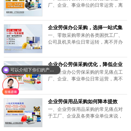
目。电话响了，车间主任催着要加急
厂、企业、事业单位的日常运营，离
送20副防护手套，而上次采购的那批
不开办公物资、劳保用品、清洁洗
洗洁精，仓库还堆着两大箱没用完。
化、五金机电等基础耗材。这类物资
这种场景，......
品类多、消耗快、采购频次高，多数
企业劳保办公采购，选择一站式集
企业长期采用分散采购模式，逐渐出
采
一、零散采购带来的各类困扰工厂、
现流程繁琐、物资杂乱、开支模糊等
公司及机关单位日常运转，离不开办
一系列问题。很多企业需要对接多家
公用品、劳保防护、清洁耗材、小型
供应商，劳保找一家、办公耗材找一
五金配件。这类物资消耗频繁、种类
家、清洁......
繁杂，不少企业分开多家渠道采购，
企业办公劳保采购优化，降低企业
慢慢衍生出不少管理负担。分开对接
可以介绍下你们的产品么？
采购损耗
一、企业办公劳保采购的常见痛点工
多家商户，采购人员要反复询价、跟
厂、企业、事业单位日常运营，离不
进发货、核对售后，大量时间消耗在
开办公用品、劳保防护、清洁洗化、
重复对接工作中。不同渠道供货标准
五金机电等耗材物资。这类物料消耗
不一，......
频次高、品类繁杂，多数企业长期采
企业劳保用品采购如何降本提效
用分散采购的方式，慢慢积累出不少
一、企业劳保用品采购的常见痛点对
采购与管理问题。很多企业需要分开
于工厂、企业及各类事业单位来说，
对接多家供应商，办公物资、劳保用
劳保用品是车间作业、员工防护、厂
品、车间耗材、清洁物料单独采购。
区日常运营的必备物资。加上办公耗