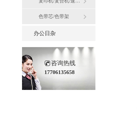
复印机/复合机/速印机耗材
色带芯/色带架
办公日杂
咨询热线
17706135658