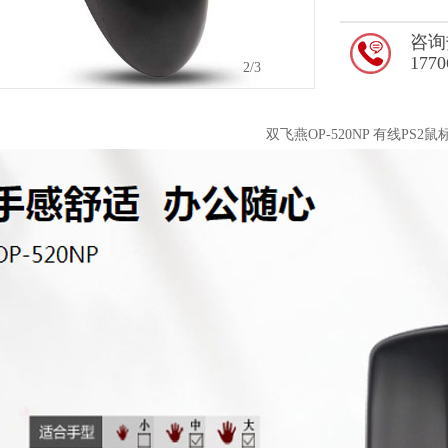
咨询
1770
2
/3
双飞燕OP-520NP 有线PS2鼠