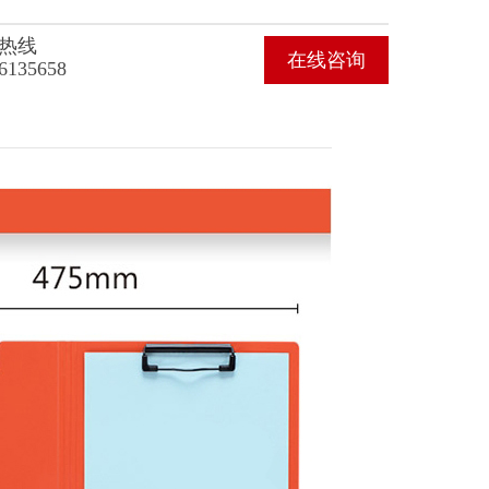
热线
在线咨询
6135658