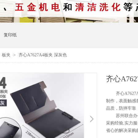
复印纸
>
板夹
>
齐心A7627A4板夹 深灰色
齐心A76
齐心A7627A
制作，表面触感
品质，防摔牢靠
苏州联合办公是
采购经验,实力服
省心的解决采购的问