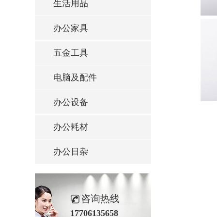
生活用品
办公家具
五金工具
电脑及配件
办公设备
办公耗材
办公日杂
咨询热线
17706135658