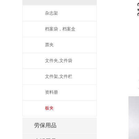
杂志架
档案袋，档案盒
票夹
文件夹,文件袋
文件架,文件栏
资料册
板夹
劳保用品