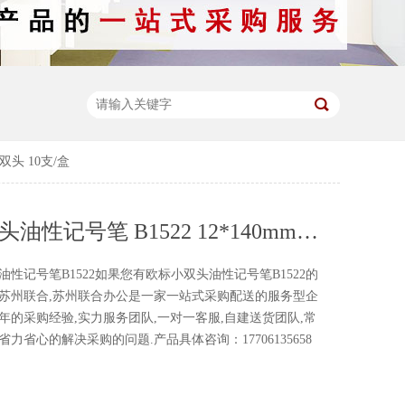
 双头 10支/盒
欧标 小双头油性记号笔 B1522 12*140mm 笔幅1.8mm/0.7mm 双头 10支/盒
记号笔B1522如果您有欧标小双头油性记号笔B1522的
们苏州联合,苏州联合办公是一家一站式采购配送的服务型企
年的采购经验,实力服务团队,一对一客服,自建送货团队,常
力省心的解决采购的问题.产品具体咨询：17706135658