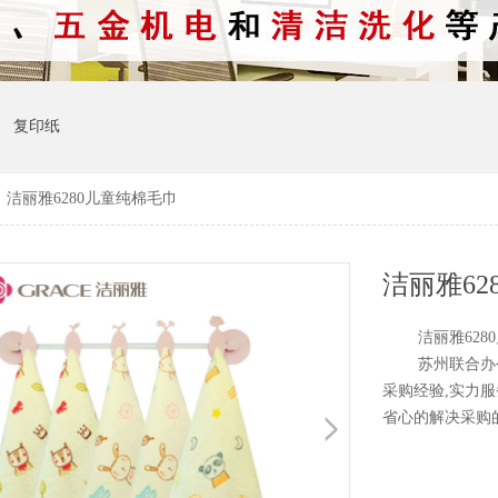
复印纸
>
洁丽雅6280儿童纯棉毛巾
洁丽雅62
洁丽雅6280儿
苏州联合办公是
采购经验,实力服
省心的解决采购