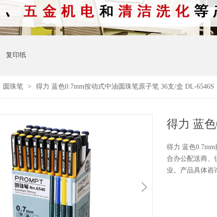
复印纸
>
圆珠笔
>
得力 蓝色0.7mm按动式中油圆珠笔原子笔 36支/盒 DL-6546S
得力 蓝色0.7m
合办公配送商、
业。产品具体咨询：1