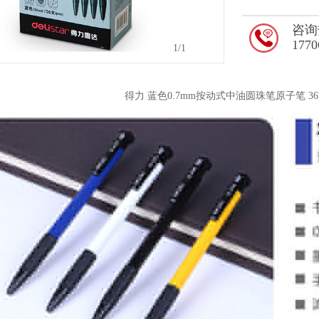
咨询
1770
1
/1
得力 蓝色0.7mm按动式中油圆珠笔原子笔 36支/