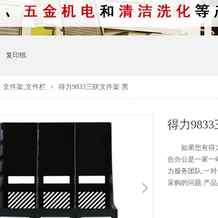
复印纸
>
文件架,文件栏
>
得力9833三联文件架 黑
得力983
如果您有得力9
合办公是一家一
力服务团队,一对
采购的问题.产品具体