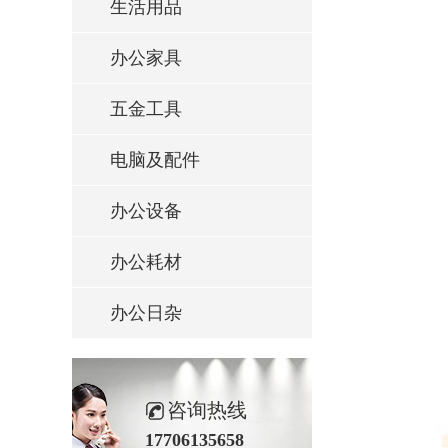
生活用品
办公家具
五金工具
电脑及配件
办公设备
办公耗材
办公日杂
咨询热线
17706135658