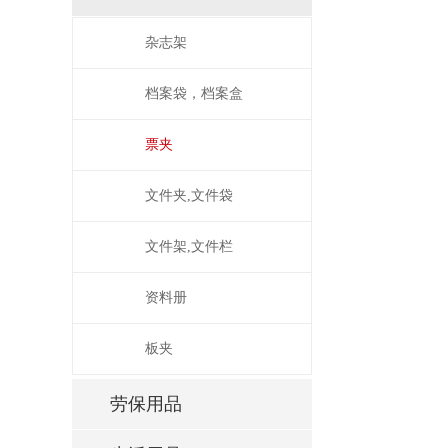
杂志架
档案袋，档案盒
票夹
文件夹,文件袋
文件架,文件栏
资料册
板夹
劳保用品