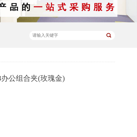
53办公组合夹(玫瑰金)