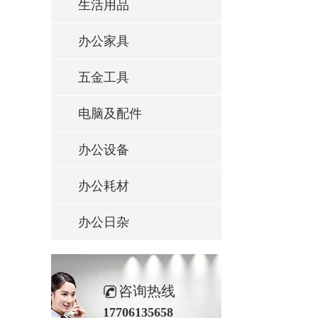
生活用品
办公家具
五金工具
电脑及配件
办公设备
办公耗材
办公日杂
咨询热线
17706135658