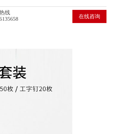
热线
在线咨询
6135658