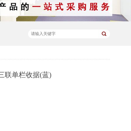
7三联单栏收据(蓝)