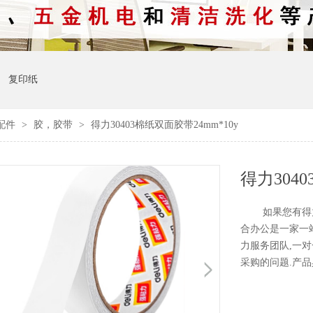
复印纸
配件
>
胶，胶带
>
得力30403棉纸双面胶带24mm*10y
得力3040
如果您有得力棉
合办公是一家一
力服务团队,一对
采购的问题.产品具体