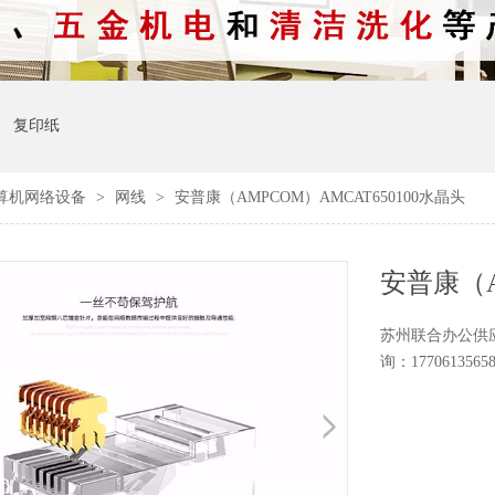
复印纸
算机网络设备
>
网线
>
安普康（AMPCOM）AMCAT650100水晶头
安普康（A
苏州联合办公供应 
询：1770613565