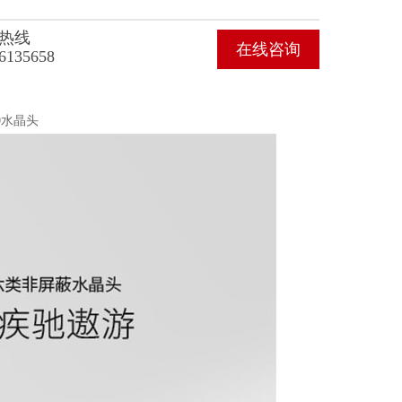
热线
在线咨询
6135658
00水晶头