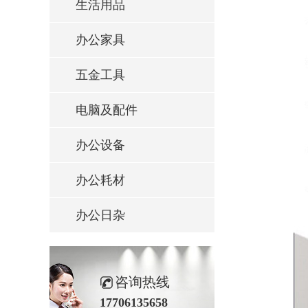
生活用品
办公家具
五金工具
电脑及配件
办公设备
办公耗材
办公日杂
咨询热线
17706135658