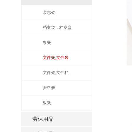
杂志架
档案袋，档案盒
票夹
文件夹,文件袋
文件架,文件栏
资料册
板夹
劳保用品