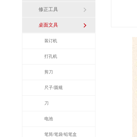
修正工具
桌面文具
装订机
打孔机
剪刀
尺子/圆规
刀
电池
笔筒/笔袋/铅笔盒