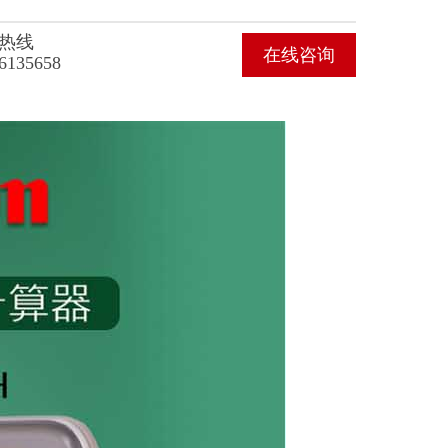
热线
在线咨询
6135658