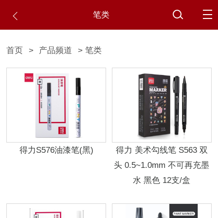
笔类
首页
>
产品频道
> 笔类
得力S576油漆笔(黑)
得力 美术勾线笔 S563 双
头 0.5~1.0mm 不可再充墨
水 黑色 12支/盒