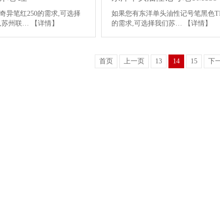
奇异笔红250的需求,可选择
如果您有东洋单头油性记号笔黑色TM
,苏州联…
【详情】
的需求,可选择我们苏…
【详情】
首页
上一页
13
14
15
下