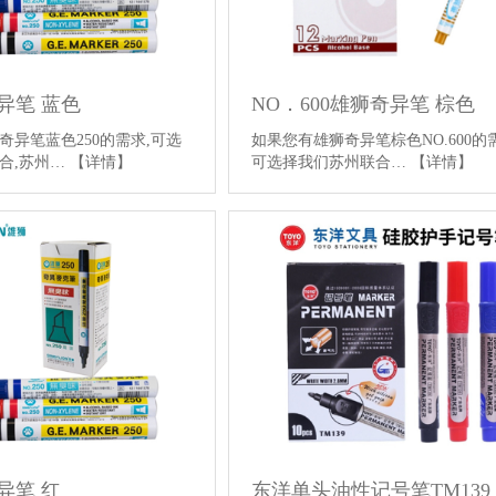
奇异笔 蓝色
NO．600雄狮奇异笔 棕色
奇异笔蓝色250的需求,可选
如果您有雄狮奇异笔棕色NO.600的
合,苏州…
【详情】
可选择我们苏州联合…
【详情】
异笔 红
东洋单头油性记号笔TM139