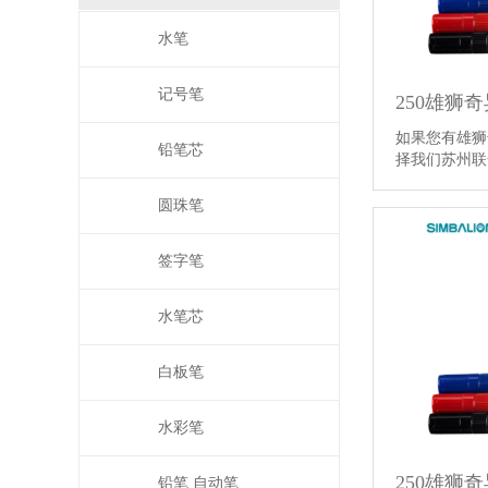
水笔
记号笔
250雄狮
如果您有雄狮
铅笔芯
择我们苏州联
圆珠笔
签字笔
水笔芯
白板笔
水彩笔
250雄狮奇
铅笔 自动笔