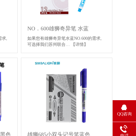
NO．600雄狮奇异笔 水蓝
需求,
如果您有雄狮奇异笔水蓝NO.600的需求,
可选择我们苏州联合…
【详情】
QQ咨询
 黑色
雄狮685小双头记号笔蓝色
电话