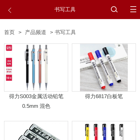
书写工具
首页
>
产品频道
> 书写工具
得力S003金属活动铅笔
得力6817白板笔
0.5mm 混色