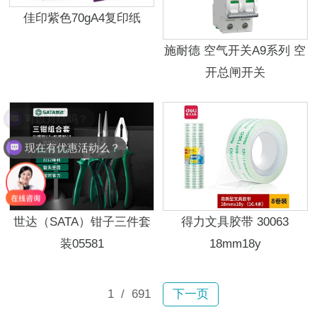
佳印紫色70gA4复印纸
施耐德 空气开关A9系列 空
开总闸开关
可以月结吗？
现在有优惠活动么？
世达（SATA）钳子三件套
得力文具胶带 30063
装05581
18mm18y
1
/ 691
下一页