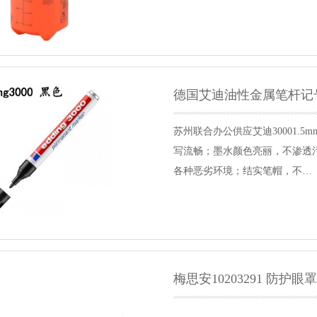
德国艾迪油性金属笔杆记号笔
苏州联合办公供应艾迪30001.
写流畅；墨水颜色亮丽，不渗透
各种恶劣环境；结实笔帽，不…
梅思安10203291 防护眼