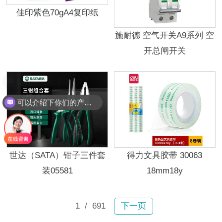
佳印紫色70gA4复印纸
施耐德 空气开关A9系列 空
开总闸开关
现在有优惠活动么？
可以介绍下你们的产品么？
世达（SATA）钳子三件套
得力文具胶带 30063
装05581
18mm18y
1
/ 691
下一页