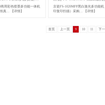
200商用彩色喷墨多功能一体机
京瓷FS-1020MFP黑白激光多功能
描传真…
【详情】
印复印扫描）采购…
【详情】
首页
上一页
9
10
11
下一