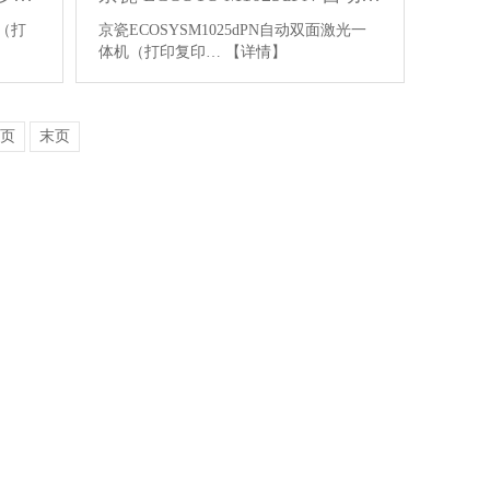
机（打
京瓷ECOSYSM1025dPN自动双面激光一
体机（打印复印…
【详情】
页
末页