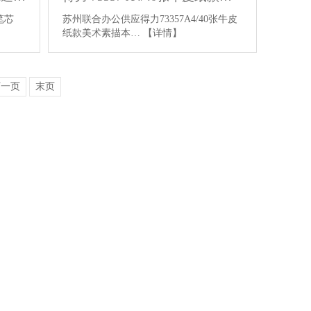
笔芯
苏州联合办公供应得力73357A4/40张牛皮
纸款美术素描本…
【详情】
下一页
末页