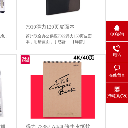
7910得力120页皮面本
QQ咨询
黑色，
苏州联合办公供应7922得力160页皮面
本，耐磨皮面，手感舒…
【详情】
电话
在线留言
扫码加好友
真彩GR-009中性笔芯 0.5mm通用头 签字笔芯 进口笔头书写流畅
得力 73357 A4/40张牛皮纸款美术素描本速写本绘画本涂鸦本 73357-S