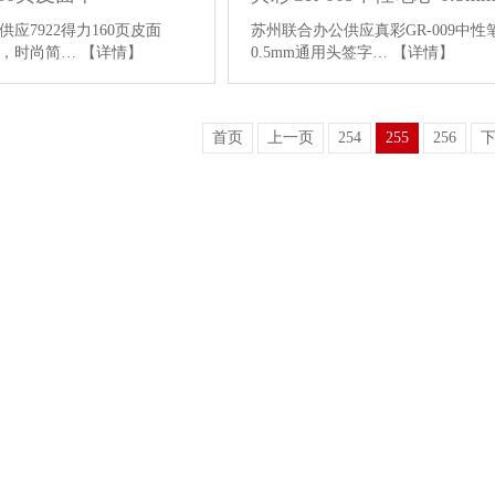
应7922得力160页皮面
苏州联合办公供应真彩GR-009中性
面，时尚简…
【详情】
0.5mm通用头签字…
【详情】
首页
上一页
254
255
256