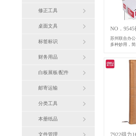
修正工具
桌面文具
NO．954
苏州联合办公
标签标识
多种妙用，
财务用品
白板展板/配件
邮寄运输
分类工具
本册纸品
7922得力
文件管理