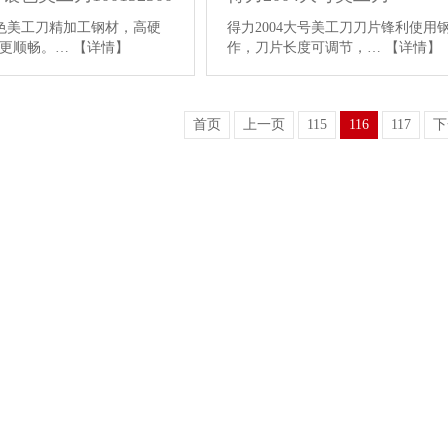
S银色美工刀精加工钢材，高硬
得力2004大号美工刀刀片锋利使用
割更顺畅。…
【详情】
作，刀片长度可调节，…
【详情】
首页
上一页
115
116
117
下