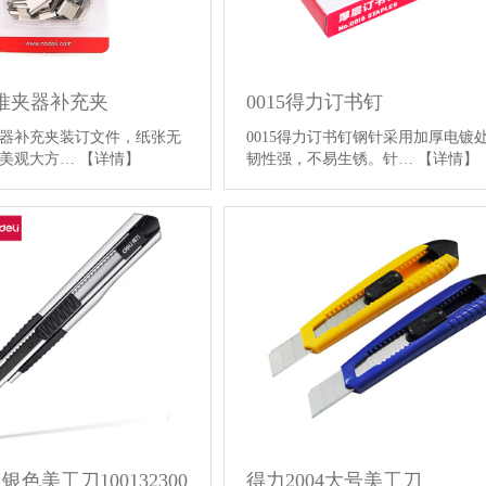
92推夹器补充夹
0015得力订书钉
推夹器补充夹装订文件，纸张无
0015得力订书钉钢针采用加厚电镀
果美观大方…
【详情】
韧性强，不易生锈。针…
【详情】
 银色美工刀100132300
得力2004大号美工刀