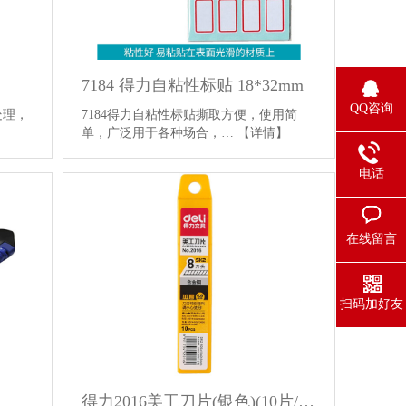
7184 得力自粘性标贴 18*32mm
QQ咨询
处理，
7184得力自粘性标贴撕取方便，使用简
单，广泛用于各种场合，…
【详情】
电话
在线留言
扫码加好友
得力2016美工刀片(银色)(10片/盒)