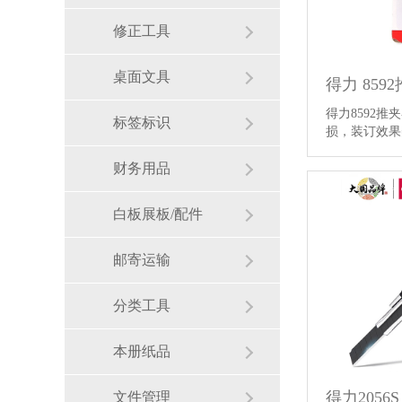
修正工具
桌面文具
得力 85
得力8592
标签标识
损，装订效
财务用品
白板展板/配件
邮寄运输
分类工具
本册纸品
得力2056S
文件管理