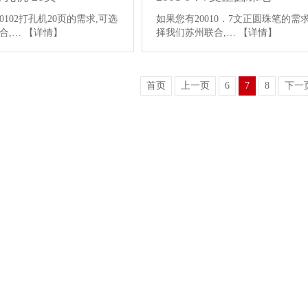
102打孔机20页的需求,可选
如果您有20010．7文正圆珠笔的需求
合,…
【详情】
择我们苏州联合,…
【详情】
首页
上一页
6
7
8
下一