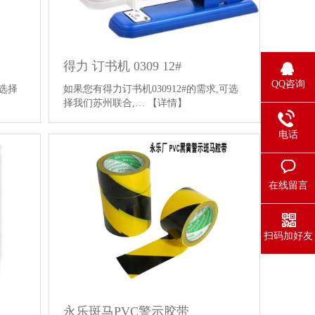
得力 订书机 0309 12#
QQ咨询
可选择
如果您有得力订书机030912#的需求,可选
择我们苏州联合,…
【详情】
电话
在线留言
扫码加好友
永乐斑马PVC警示胶带