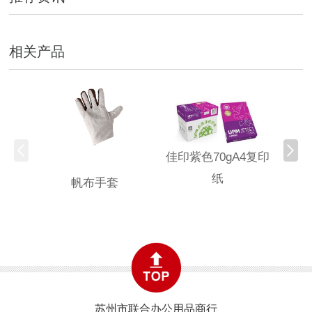
相关产品
佳印紫色70gA4复印
纸
帆布手套
固安
苏州市联合办公用品商行