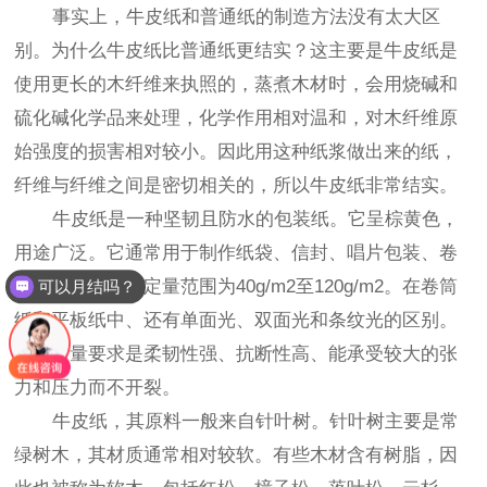
事实上，牛皮纸和普通纸的制造方法没有太大区
别。为什么牛皮纸比普通纸更结实？这主要是牛皮纸是
使用更长的木纤维来执照的，蒸煮木材时，会用烧碱和
硫化碱化学品来处理，化学作用相对温和，对木纤维原
始强度的损害相对较小。因此用这种纸浆做出来的纸，
纤维与纤维之间是密切相关的，所以牛皮纸非常结实。
牛皮纸是一种坚韧且防水的包装纸。它呈棕黄色，
用途广泛。它通常用于制作纸袋、信封、唱片包装、卷
宗和砂纸等等。定量范围为40g/m2至120g/m2。在卷筒
可以月结吗？
纸和平板纸中、还有单面光、双面光和条纹光的区别。
主要质量要求是柔韧性强、抗断性高、能承受较大的张
力和压力而不开裂。
牛皮纸，其原料一般来自针叶树。针叶树主要是常
绿树木，其材质通常相对较软。有些木材含有树脂，因