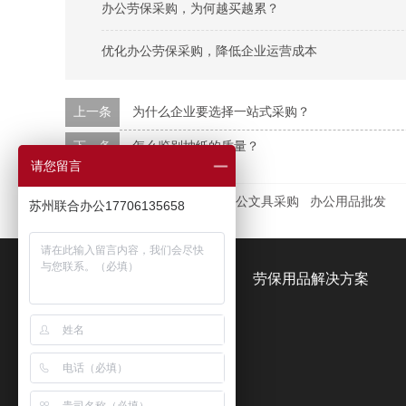
办公劳保采购，为何越买越累？
优化办公劳保采购，降低企业运营成本
上一条
为什么企业要选择一站式采购？
下一条
怎么鉴别抽纸的质量？
请您留言
本文标签：
牛皮纸档案盒
办公文具采购
办公用品批发
苏州联合办公17706135658
办公用品解决方案
劳保用品解决方案