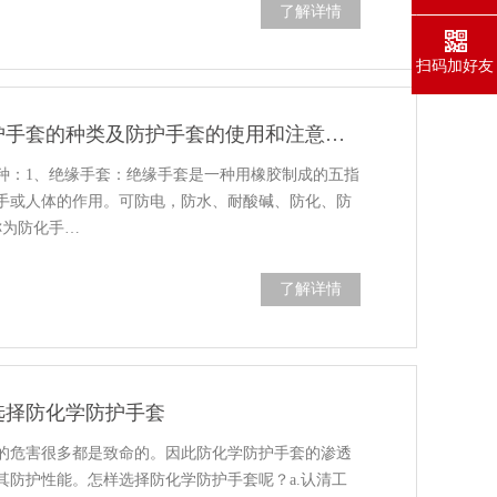
了解详情
扫码加好友
2020年苏州无锡企业劳保防护手套的种类及防护手套的使用和注意事项
种：1、绝缘手套：绝缘手套是一种用橡胶制成的五指
手或人体的作用。可防电，防水、耐酸碱、防化、防
称为防化手…
了解详情
选择防化学防护手套
的危害很多都是致命的。因此防化学防护手套的渗透
其防护性能。怎样选择防化学防护手套呢？a.认清工