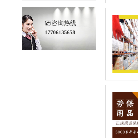
咨询热线
17706135658